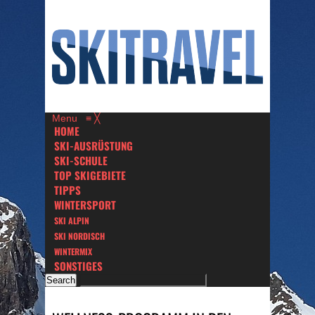
Menu
≡
╳
HOME
SKI-AUSRÜSTUNG
SKI-SCHULE
TOP SKIGEBIETE
TIPPS
WINTERSPORT
SKI ALPIN
SKI NORDISCH
WINTERMIX
SONSTIGES