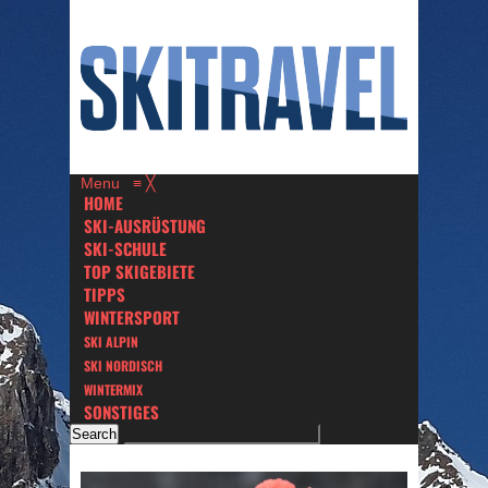
Menu
≡
╳
HOME
SKI-AUSRÜSTUNG
SKI-SCHULE
TOP SKIGEBIETE
TIPPS
WINTERSPORT
SKI ALPIN
SKI NORDISCH
WINTERMIX
SONSTIGES