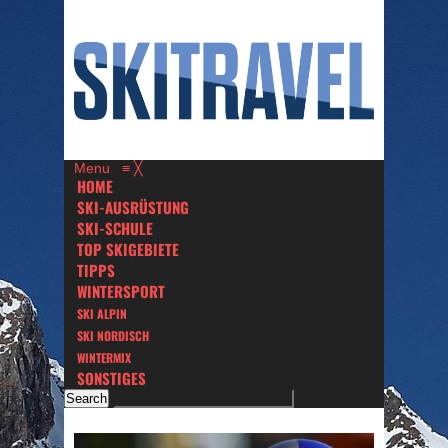
Menu
≡
╳
HOME
SKI-AUSRÜSTUNG
SKI-SCHULE
TOP SKIGEBIETE
TIPPS
WINTERSPORT
SKI ALPIN
SKI NORDISCH
WINTERMIX
SONSTIGES