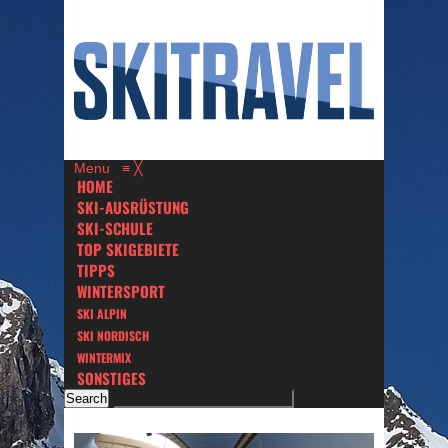
Menu
≡
╳
HOME
SKI-AUSRÜSTUNG
SKI-SCHULE
TOP SKIGEBIETE
TIPPS
WINTERSPORT
SKI ALPIN
SKI NORDISCH
WINTERMIX
SONSTIGES