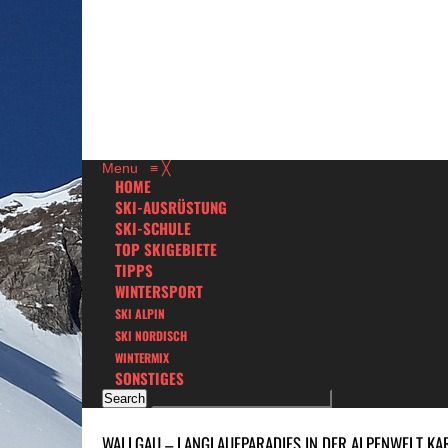
Menu
≡
╳
HOME
SKI-AUSRÜSTUNG
SKI-SCHULE
TOP SKIGEBIETE
TIPPS
WINTERSPORT
SKI ALPIN
SKI NORDISCH
WINTERMIX
SONSTIGES
WALLGAU – LANGLAUFPARADIES IN DER ALPENWELT K