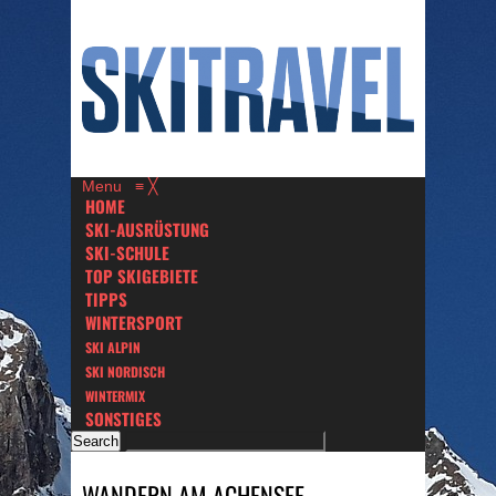
Menu
≡
╳
HOME
SKI-AUSRÜSTUNG
SKI-SCHULE
TOP SKIGEBIETE
TIPPS
WINTERSPORT
SKI ALPIN
SKI NORDISCH
WINTERMIX
SONSTIGES
WANDERN AM ACHENSEE