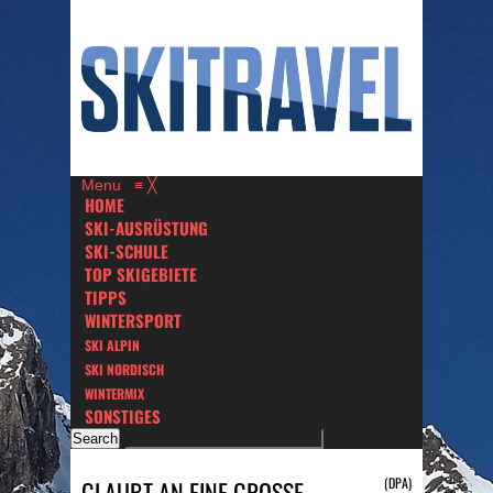
Menu
≡
╳
HOME
SKI-AUSRÜSTUNG
SKI-SCHULE
TOP SKIGEBIETE
TIPPS
WINTERSPORT
SKI ALPIN
SKI NORDISCH
WINTERMIX
SONSTIGES
(DPA)
GLAUBT AN EINE GROSSE Z