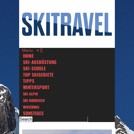
Menu
≡
╳
HOME
SKI-AUSRÜSTUNG
SKI-SCHULE
TOP SKIGEBIETE
TIPPS
WINTERSPORT
SKI ALPIN
SKI NORDISCH
WINTERMIX
SONSTIGES