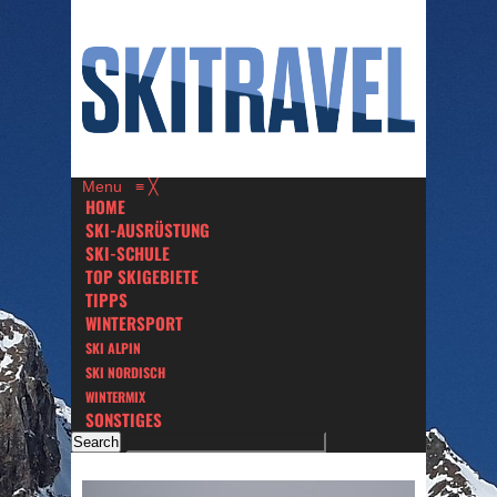
Menu
≡
╳
HOME
SKI-AUSRÜSTUNG
SKI-SCHULE
TOP SKIGEBIETE
TIPPS
WINTERSPORT
SKI ALPIN
SKI NORDISCH
WINTERMIX
SONSTIGES