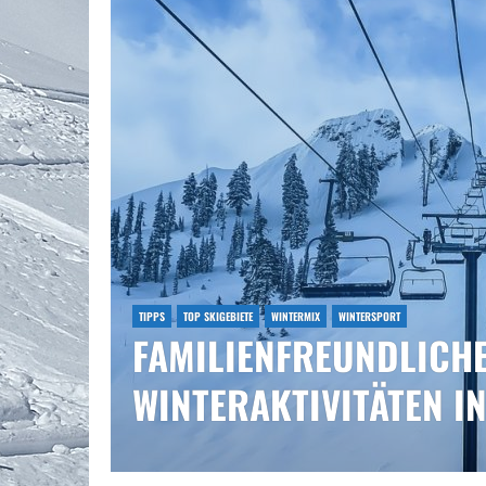
TIPPS
TOP SKIGEBIETE
WINTERMIX
WINTERSPORT
FAMILIENFREUNDLICH
WINTERAKTIVITÄTEN I