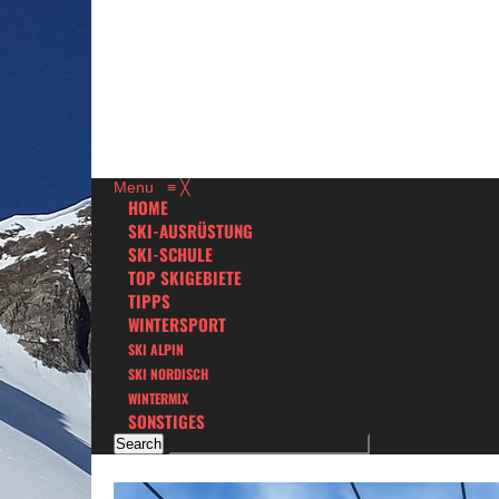
Menu
≡
╳
HOME
SKI-AUSRÜSTUNG
SKI-SCHULE
TOP SKIGEBIETE
TIPPS
WINTERSPORT
SKI ALPIN
SKI NORDISCH
WINTERMIX
SONSTIGES