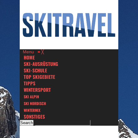
Menu
≡
╳
HOME
SKI-AUSRÜSTUNG
SKI-SCHULE
TOP SKIGEBIETE
TIPPS
WINTERSPORT
SKI ALPIN
SKI NORDISCH
WINTERMIX
SONSTIGES