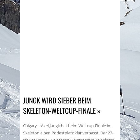
JUNGK WIRD SIEBER BEIM
SKELETON-WELTCUP-FINALE »
Calgary – Axel Jungk hat beim Weltcup-Finale im
Skeleton einen Podestplatz klar verpasst. Der 27-