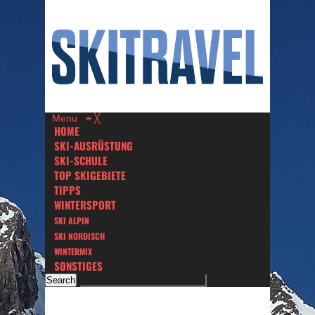
Menu
≡
╳
HOME
SKI-AUSRÜSTUNG
SKI-SCHULE
TOP SKIGEBIETE
TIPPS
WINTERSPORT
SKI ALPIN
SKI NORDISCH
WINTERMIX
SONSTIGES