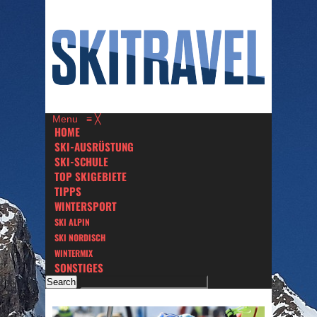
Menu
≡
╳
HOME
SKI-AUSRÜSTUNG
SKI-SCHULE
TOP SKIGEBIETE
TIPPS
WINTERSPORT
SKI ALPIN
SKI NORDISCH
WINTERMIX
SONSTIGES