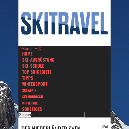
Menu
≡
╳
HOME
SKI-AUSRÜSTUNG
SKI-SCHULE
TOP SKIGEBIETE
TIPPS
WINTERSPORT
SKI ALPIN
SKI NORDISCH
WINTERMIX
SONSTIGES
(DPA)
DER NIEDERLÄNDER SVEN