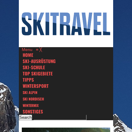
Menu
≡
╳
HOME
SKI-AUSRÜSTUNG
SKI-SCHULE
TOP SKIGEBIETE
TIPPS
WINTERSPORT
SKI ALPIN
SKI NORDISCH
WINTERMIX
SONSTIGES