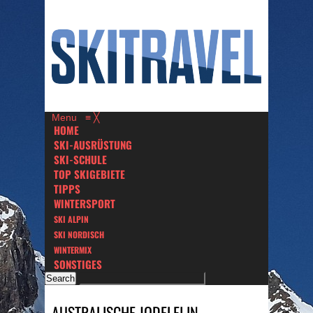
Menu
≡
╳
HOME
SKI-AUSRÜSTUNG
SKI-SCHULE
TOP SKIGEBIETE
TIPPS
WINTERSPORT
SKI ALPIN
SKI NORDISCH
WINTERMIX
SONSTIGES
AUSTRALISCHE JODELEI IN