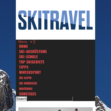
Menu
≡
╳
HOME
SKI-AUSRÜSTUNG
SKI-SCHULE
TOP SKIGEBIETE
TIPPS
WINTERSPORT
SKI ALPIN
SKI NORDISCH
WINTERMIX
SONSTIGES