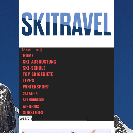
Menu
≡
╳
HOME
SKI-AUSRÜSTUNG
SKI-SCHULE
TOP SKIGEBIETE
TIPPS
WINTERSPORT
SKI ALPIN
SKI NORDISCH
WINTERMIX
SONSTIGES