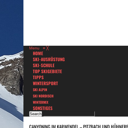
Menu
≡
╳
HOME
SKI-AUSRÜSTUNG
SKI-SCHULE
TOP SKIGEBIETE
TIPPS
WINTERSPORT
SKI ALPIN
SKI NORDISCH
WINTERMIX
SONSTIGES
CANYONING IM KARWENDEL – PITZBACH UND HÜHNER