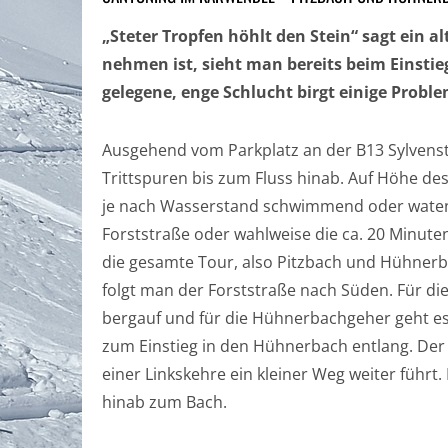
„Steter Tropfen höhlt den Stein“ sagt ein al
nehmen ist, sieht man bereits beim Einstie
gelegene, enge Schlucht birgt einige Problem
Ausgehend vom Parkplatz an der B13 Sylvenst
Trittspuren bis zum Fluss hinab. Auf Höhe d
je nach Wasserstand schwimmend oder watend
Forststraße oder wahlweise die ca. 20 Minute
die gesamte Tour, also Pitzbach und Hühne
folgt man der Forststraße nach Süden. Für di
bergauf und für die Hühnerbachgeher geht es
zum Einstieg in den Hühnerbach entlang. Der s
einer Linkskehre ein kleiner Weg weiter führ
hinab zum Bach.