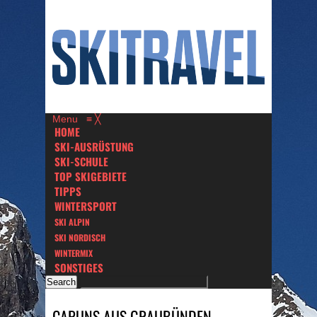
Menu
≡
╳
HOME
SKI-AUSRÜSTUNG
SKI-SCHULE
TOP SKIGEBIETE
TIPPS
WINTERSPORT
SKI ALPIN
SKI NORDISCH
WINTERMIX
SONSTIGES
CAPUNS AUS GRAUBÜNDEN –