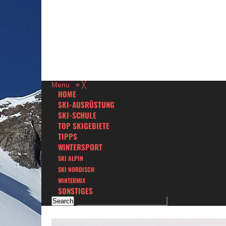
Menu
≡
╳
HOME
SKI-AUSRÜSTUNG
SKI-SCHULE
TOP SKIGEBIETE
TIPPS
WINTERSPORT
SKI ALPIN
SKI NORDISCH
WINTERMIX
SONSTIGES