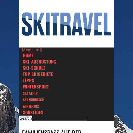
Menu
≡
╳
HOME
SKI-AUSRÜSTUNG
SKI-SCHULE
TOP SKIGEBIETE
TIPPS
WINTERSPORT
SKI ALPIN
SKI NORDISCH
WINTERMIX
SONSTIGES
FAMILIENSPASS AUF DER S