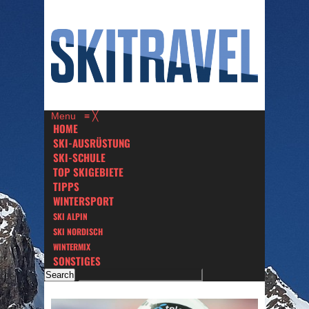
Menu
≡
╳
HOME
SKI-AUSRÜSTUNG
SKI-SCHULE
TOP SKIGEBIETE
TIPPS
WINTERSPORT
SKI ALPIN
SKI NORDISCH
WINTERMIX
SONSTIGES