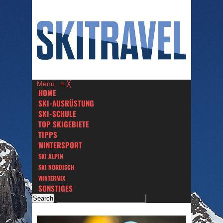
Menu
≡
╳
HOME
SKI-AUSRÜSTUNG
SKI-SCHULE
TOP SKIGEBIETE
TIPPS
WINTERSPORT
SKI ALPIN
SKI NORDISCH
WINTERMIX
SONSTIGES