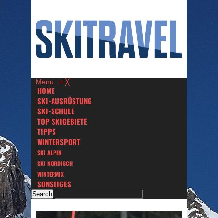
Menu
≡
╳
HOME
SKI-AUSRÜSTUNG
SKI-SCHULE
TOP SKIGEBIETE
TIPPS
WINTERSPORT
SKI ALPIN
SKI NORDISCH
WINTERMIX
SONSTIGES