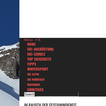
Menu
≡
╳
HOME
SKI-AUSRÜSTUNG
SKI-SCHULE
TOP SKIGEBIETE
TIPPS
WINTERSPORT
SKI ALPIN
SKI NORDISCH
WINTERMIX
SONSTIGES
IM RAUSCH DER GESCHWINDIGKEIT