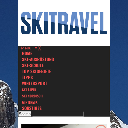
Menu
≡
╳
HOME
SKI-AUSRÜSTUNG
SKI-SCHULE
TOP SKIGEBIETE
TIPPS
WINTERSPORT
SKI ALPIN
SKI NORDISCH
WINTERMIX
SONSTIGES