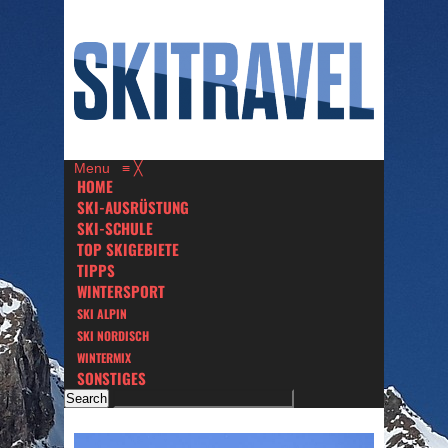
Menu
≡
╳
HOME
SKI-AUSRÜSTUNG
SKI-SCHULE
TOP SKIGEBIETE
TIPPS
WINTERSPORT
SKI ALPIN
SKI NORDISCH
WINTERMIX
SONSTIGES