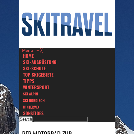
Menu
≡
╳
HOME
SKI-AUSRÜSTUNG
SKI-SCHULE
TOP SKIGEBIETE
TIPPS
WINTERSPORT
SKI ALPIN
SKI NORDISCH
WINTERMIX
SONSTIGES
PER MOTORRAD ZUR