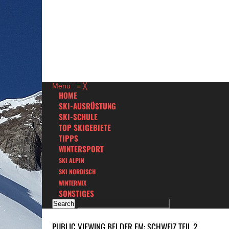
Menu
≡
╳
HOME
SKI-AUSRÜSTUNG
SKI-SCHULE
TOP SKIGEBIETE
TIPPS
WINTERSPORT
SKI ALPIN
SKI NORDISCH
WINTERMIX
SONSTIGES
PUBLIC VIEWING BEI DER EM: SCHWEIZ TEIL 2