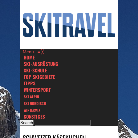
Menu
≡
╳
HOME
SKI-AUSRÜSTUNG
SKI-SCHULE
TOP SKIGEBIETE
TIPPS
WINTERSPORT
SKI ALPIN
SKI NORDISCH
WINTERMIX
SONSTIGES
SCHWEIZER KÄSEKUCHEN