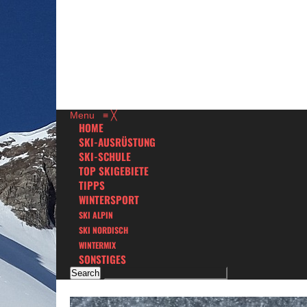
Menu
≡
╳
HOME
SKI-AUSRÜSTUNG
SKI-SCHULE
TOP SKIGEBIETE
TIPPS
WINTERSPORT
SKI ALPIN
SKI NORDISCH
WINTERMIX
SONSTIGES