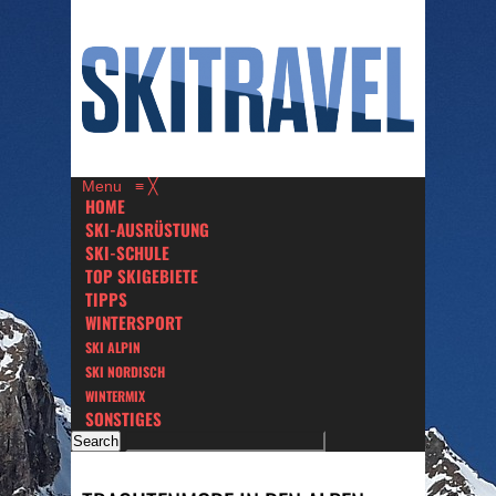
Menu
≡
╳
HOME
SKI-AUSRÜSTUNG
SKI-SCHULE
TOP SKIGEBIETE
TIPPS
WINTERSPORT
SKI ALPIN
SKI NORDISCH
WINTERMIX
SONSTIGES