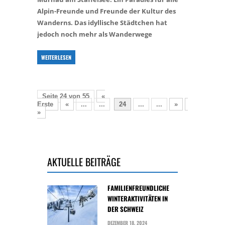
Alpin-Freunde und Freunde der Kultur des
Wanderns. Das idyllische Städtchen hat
jedoch noch mehr als Wanderwege
WEITERLESEN
Seite 24 von 55
«
Erste
«
...
...
24
...
...
»
Letzte
»
AKTUELLE BEITRÄGE
FAMILIENFREUNDLICHE
WINTERAKTIVITÄTEN IN
DER SCHWEIZ
DEZEMBER 18, 2024