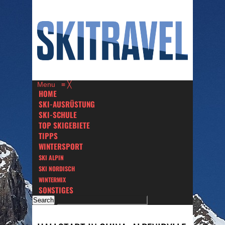
Menu
≡
╳
HOME
SKI-AUSRÜSTUNG
SKI-SCHULE
TOP SKIGEBIETE
TIPPS
WINTERSPORT
SKI ALPIN
SKI NORDISCH
WINTERMIX
SONSTIGES