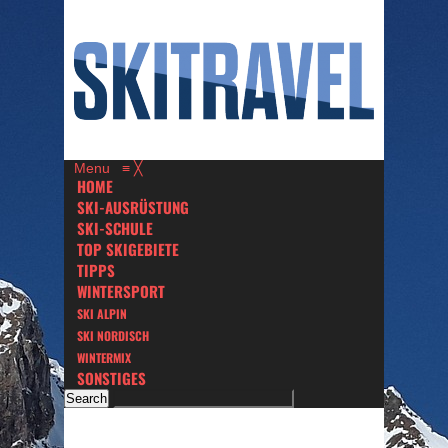
Menu
≡
╳
HOME
SKI-AUSRÜSTUNG
SKI-SCHULE
TOP SKIGEBIETE
TIPPS
WINTERSPORT
SKI ALPIN
SKI NORDISCH
WINTERMIX
SONSTIGES