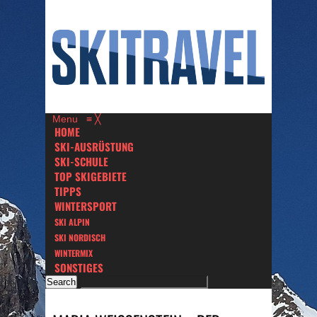
Menu
≡
╳
HOME
SKI-AUSRÜSTUNG
SKI-SCHULE
TOP SKIGEBIETE
TIPPS
WINTERSPORT
SKI ALPIN
SKI NORDISCH
WINTERMIX
SONSTIGES