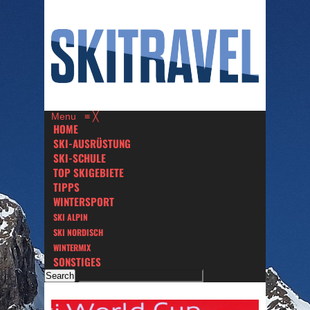
Menu
≡
╳
HOME
SKI-AUSRÜSTUNG
SKI-SCHULE
TOP SKIGEBIETE
TIPPS
WINTERSPORT
SKI ALPIN
SKI NORDISCH
WINTERMIX
SONSTIGES