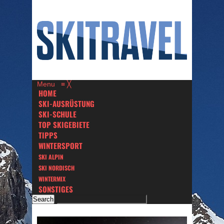
Menu
≡
╳
HOME
SKI-AUSRÜSTUNG
SKI-SCHULE
TOP SKIGEBIETE
TIPPS
WINTERSPORT
SKI ALPIN
SKI NORDISCH
WINTERMIX
SONSTIGES