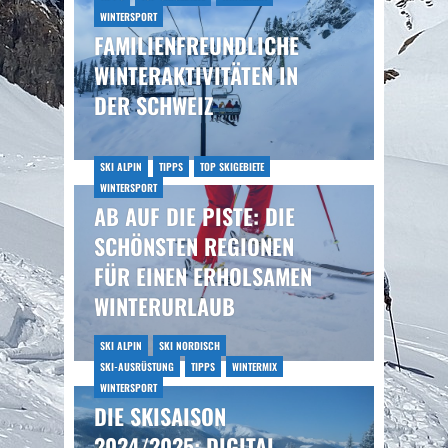
WINTERSPORT
FAMILIENFREUNDLICHE
WINTERAKTIVITÄTEN IN
DER SCHWEIZ
SKI ALPIN
TIPPS
TOP SKIGEBIETE
WINTERSPORT
AB AUF DIE PISTE: DIE
SCHÖNSTEN REGIONEN
FÜR EINEN ERHOLSAMEN
WINTERURLAUB
SKI ALPIN
SKI NORDISCH
SKI-AUSRÜSTUNG
TIPPS
WINTERMIX
WINTERSPORT
DIE SKISAISON
2024/2025: DIGITAL,