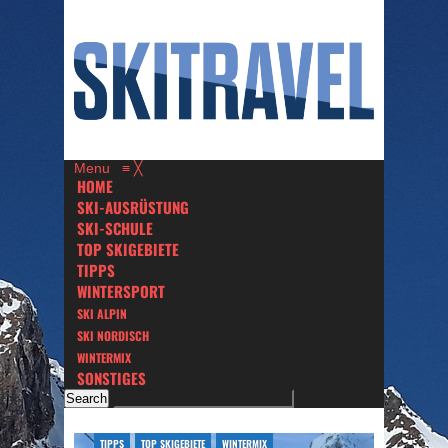
Menu
≡
╳
HOME
SKI-AUSRÜSTUNG
SKI-SCHULE
TOP SKIGEBIETE
TIPPS
WINTERSPORT
SKI ALPIN
SKI NORDISCH
WINTERMIX
SONSTIGES
TIPPS
TOP SKIGEBIETE
WINTERMIX