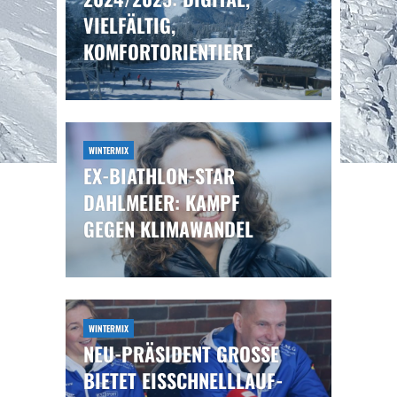
VIELFÄLTIG,
KOMFORTORIENTIERT
WINTERMIX
EX-BIATHLON-STAR
DAHLMEIER: KAMPF
GEGEN KLIMAWANDEL
WINTERMIX
NEU-PRÄSIDENT GROSSE B
IETET EISSCHNELLLAUF-K