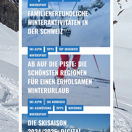
WINTERSPORT
FAMILIENFREUNDLICHE
WINTERAKTIVITÄTEN IN
DER SCHWEIZ
SKI ALPIN
TIPPS
TOP SKIGEBIETE
WINTERSPORT
AB AUF DIE PISTE: DIE
SCHÖNSTEN REGIONEN
FÜR EINEN ERHOLSAMEN
WINTERURLAUB
SKI ALPIN
SKI NORDISCH
SKI-AUSRÜSTUNG
TIPPS
WINTERMIX
WINTERSPORT
DIE SKISAISON
2024/2025: DIGITAL,