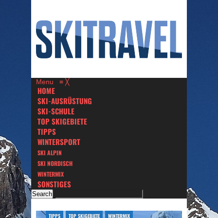
Menu
≡
╳
HOME
SKI-AUSRÜSTUNG
SKI-SCHULE
TOP SKIGEBIETE
TIPPS
WINTERSPORT
SKI ALPIN
SKI NORDISCH
WINTERMIX
SONSTIGES
TIPPS
TOP SKIGEBIETE
WINTERMIX