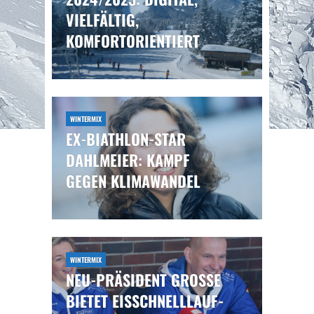
VIELFÄLTIG,
KOMFORTORIENTIERT
WINTERMIX
EX-BIATHLON-STAR
DAHLMEIER: KAMPF
GEGEN KLIMAWANDEL
WINTERMIX
NEU-PRÄSIDENT GROSSE B
IETET EISSCHNELLLAUF-K