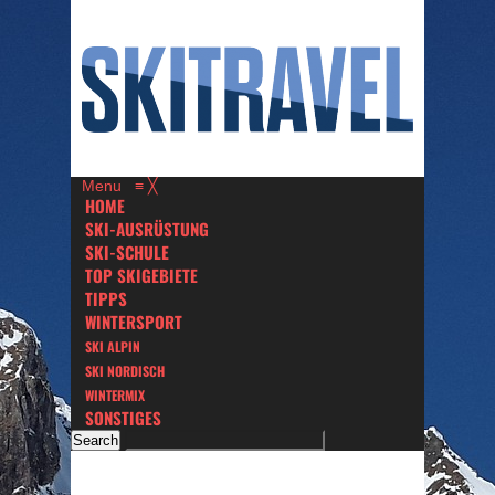
Menu
≡
╳
HOME
SKI-AUSRÜSTUNG
SKI-SCHULE
TOP SKIGEBIETE
TIPPS
WINTERSPORT
SKI ALPIN
SKI NORDISCH
WINTERMIX
SONSTIGES