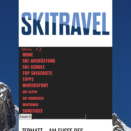
Menu
≡
╳
HOME
SKI-AUSRÜSTUNG
SKI-SCHULE
TOP SKIGEBIETE
TIPPS
WINTERSPORT
SKI ALPIN
SKI NORDISCH
WINTERMIX
SONSTIGES
ZERMATT – AM FUSSE DES M