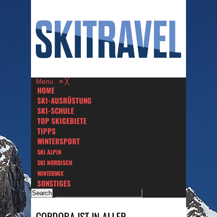
Menu
≡
╳
HOME
SKI-AUSRÜSTUNG
SKI-SCHULE
TOP SKIGEBIETE
TIPPS
WINTERSPORT
SKI ALPIN
SKI NORDISCH
WINTERMIX
SONSTIGES
CORDOBA IST IN ALLER