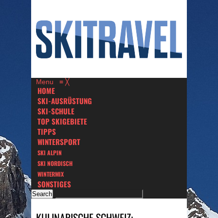
Menu
≡
╳
HOME
SKI-AUSRÜSTUNG
SKI-SCHULE
TOP SKIGEBIETE
TIPPS
WINTERSPORT
SKI ALPIN
SKI NORDISCH
WINTERMIX
SONSTIGES
KULINARISCHE SCHWEIZ: