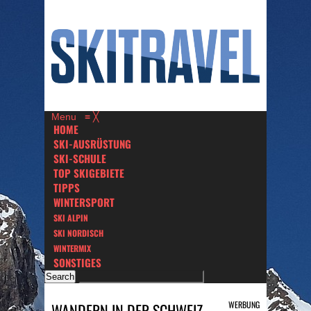
Menu
≡
╳
HOME
SKI-AUSRÜSTUNG
SKI-SCHULE
TOP SKIGEBIETE
TIPPS
WINTERSPORT
SKI ALPIN
SKI NORDISCH
WINTERMIX
SONSTIGES
WERBUNG
WANDERN IN DER SCHWEIZ –