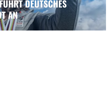
FÜHRT DEUTSCHES
T AN