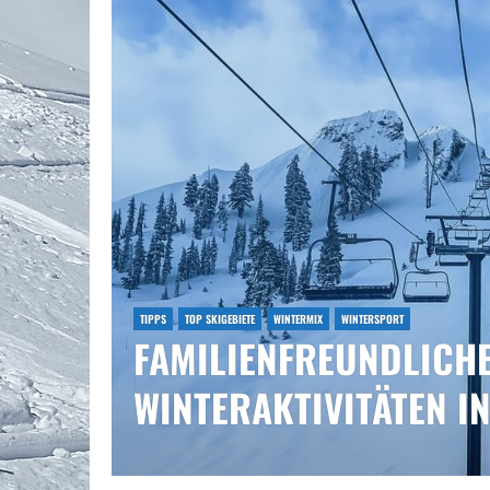
TIPPS
TOP SKIGEBIETE
WINTERMIX
WINTERSPORT
FAMILIENFREUNDLICH
WINTERAKTIVITÄTEN I