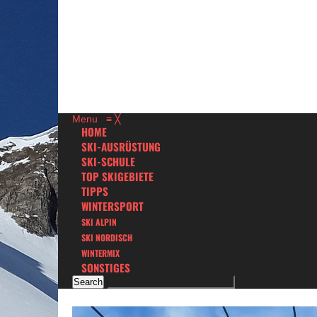
Menu
≡
╳
HOME
SKI-AUSRÜSTUNG
SKI-SCHULE
TOP SKIGEBIETE
TIPPS
WINTERSPORT
SKI ALPIN
SKI NORDISCH
WINTERMIX
SONSTIGES